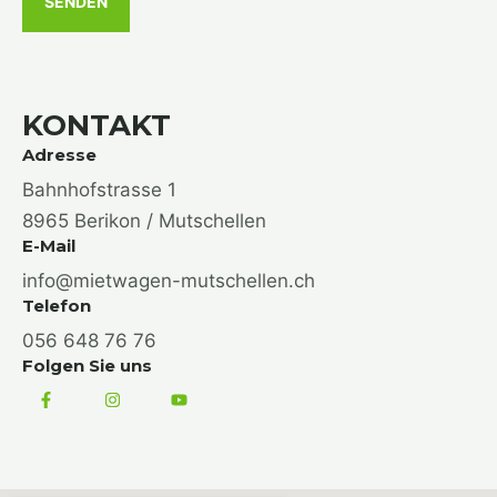
SENDEN
h
t
*
KONTAKT
Adresse
Bahnhofstrasse 1
8965 Berikon / Mutschellen
E-Mail
info@mietwagen-mutschellen.ch
Telefon
056 648 76 76
Folgen Sie uns
F
I
Y
a
n
o
c
s
u
e
t
t
b
a
u
o
g
b
o
r
e