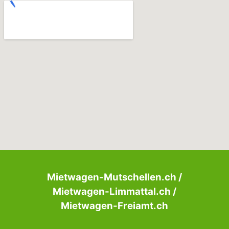
k
a
-
m
f
Mietwagen-Mutschellen.ch /
Mietwagen-Limmattal.ch /
Mietwagen-Freiamt.ch