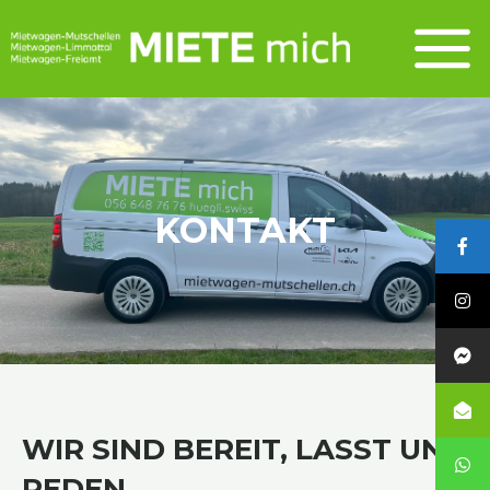
Zum
MAIN
Inhalt
MEN
springen
KONTAKT
WIR SIND BEREIT, LASST UNS
REDEN.