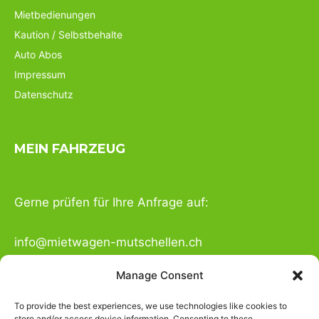
Mietbedienungen
Kaution / Selbstbehalte
Auto Abos
Impressum
Datenschutz
MEIN FAHRZEUG
Gerne prüfen für Ihre Anfrage auf:
info@mietwagen-mutschellen.ch
Manage Consent
Öffnungszeiten
MO-FR 07.00 – 17.00
To provide the best experiences, we use technologies like cookies to
store and/or access device information. Consenting to these